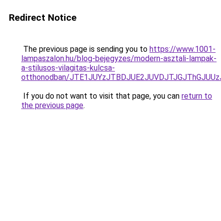
Redirect Notice
The previous page is sending you to
https://www.1001-
lampaszalon.hu/blog-bejegyzes/modern-asztali-lampak-
a-stilusos-vilagitas-kulcsa-
otthonodban/JTE1JUYzJTBDJUE2JUVDJTJGJThGJUU
If you do not want to visit that page, you can
return to
the previous page
.