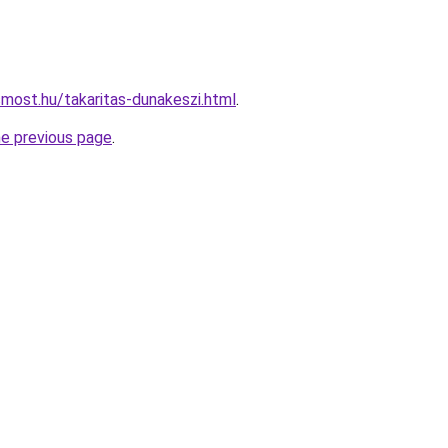
smost.hu/takaritas-dunakeszi.html
.
he previous page
.