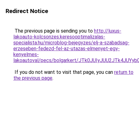
Redirect Notice
The previous page is sending you to
http://luxus-
lakoauto-kolcsonzes.keresooptimalizalas-
specialista.hu/microblog-bejegyzes/elj-a-szabadsag-
erzeseben-fedezd-fel-az-utazas-elmenyet-egy-
kenyelmes-
lakoautoval/pecs/bolgarkert/JTk0JUIyJUU2JTk4JU
If you do not want to visit that page, you can
return to
the previous page
.