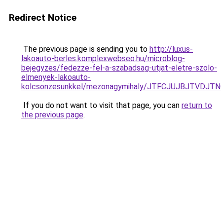
Redirect Notice
The previous page is sending you to
http://luxus-
lakoauto-berles.komplexwebseo.hu/microblog-
bejegyzes/fedezze-fel-a-szabadsag-utjat-eletre-szolo-
elmenyek-lakoauto-
kolcsonzesunkkel/mezonagymihaly/JTFCJUJBJTVDJT
If you do not want to visit that page, you can
return to
the previous page
.